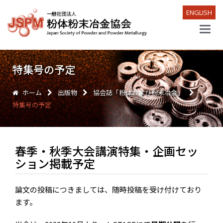
ENGLISH
Main
Menu
特集号の予定
ホーム
出版物
協会誌「粉体および粉末冶金」
特集号の予定
春季・秋季大会講演特集・企画セッ
ション掲載予定
論文の投稿につきましては、随時投稿を受け付けており
ます。