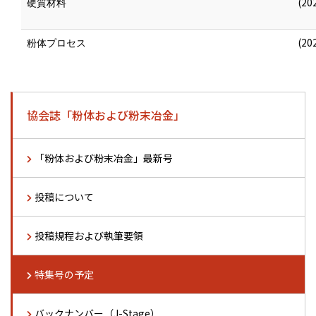
(20
硬質材料
(20
粉体プロセス
協会誌「粉体および粉末冶金」
「粉体および粉末冶金」最新号
投稿について
投稿規程および執筆要領
特集号の予定
バックナンバー（J-Stage）